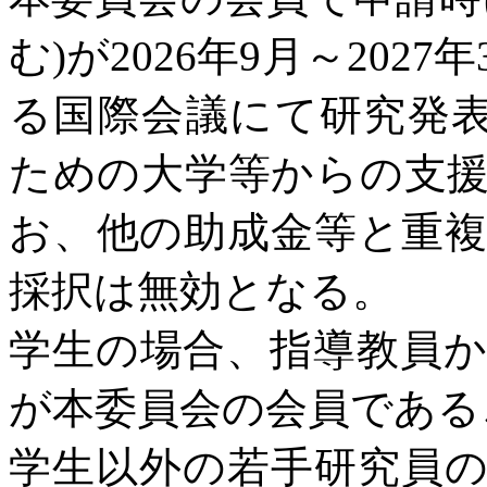
む
)
が
2026
年
9
月～
2027
年
る国際会議にて研究発
ための大学等からの支
お、他の助成金等と重
採択は無効となる。
学生の場合、指導教員
が本委員会の会員である
学生以外の若手研究員