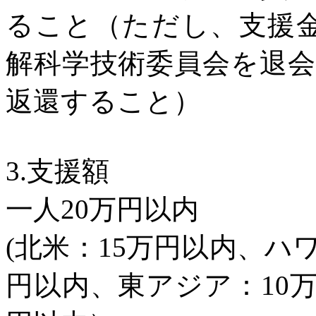
ること（ただし、支援
解科学技術委員会を退
返還すること）
3.
支援額
一人
20
万円以内
(
北米：
15
万円以内、ハ
円以内、東アジア：
10