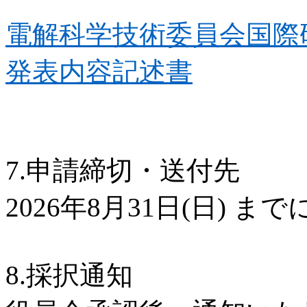
電解科学技術委員会国際
発表内容記述書
7.
申請締切・送付先
2026
年
8
月
31
日
(
日
)
まで
8.
採択通知